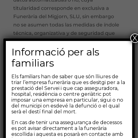
titularidad corresponde en exclusiva a
Funerària del Migjorn, SLU, sin embargo
no se asumen todas las medidas de índole
técnica, organizativa y de seguridad que
X
garantizan la confidencialidad, integridad
Informació per als
y calidad de la información contenida en
las mismas de acuerdo con lo establecido
familiars
en la normativa vigente en protección de
datos, debido a que existen datos de
Els familiars han de saber que són lliures de
triar l’empresa funerària que es desitgi per a la
carácter personal que se alojan en
prestació del Servei i que cap asseguradora,
servidores de terceros ¿A qué
hospital, residència o centre geriàtric pot
destinatarios se comunicarán tus datos?
imposar una empresa en particular, sigui o no
del municipi on esdevé la defunció o el qual
Ver Política de Privacidad. La
serà el destí final del mort.
comunicación entre los usuarios
En cas de tenir una assegurança de decessos
y
http://www.
es pot avisar directament a la funerària
funerariadelmigjorn.com
utiliza un canal
escollida i aquesta es posarà en contacte amb